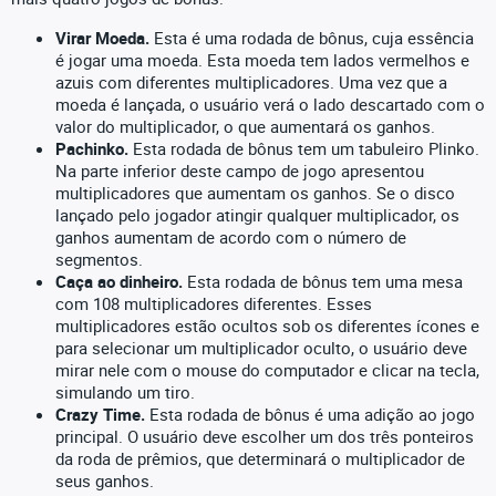
Virar Moeda.
Esta é uma rodada de bônus, cuja essência
é jogar uma moeda. Esta moeda tem lados vermelhos e
azuis com diferentes multiplicadores. Uma vez que a
moeda é lançada, o usuário verá o lado descartado com o
valor do multiplicador, o que aumentará os ganhos.
Pachinko.
Esta rodada de bônus tem um tabuleiro Plinko.
Na parte inferior deste campo de jogo apresentou
multiplicadores que aumentam os ganhos. Se o disco
lançado pelo jogador atingir qualquer multiplicador, os
ganhos aumentam de acordo com o número de
segmentos.
Caça ao dinheiro.
Esta rodada de bônus tem uma mesa
com 108 multiplicadores diferentes. Esses
multiplicadores estão ocultos sob os diferentes ícones e
para selecionar um multiplicador oculto, o usuário deve
mirar nele com o mouse do computador e clicar na tecla,
simulando um tiro.
Crazy Time.
Esta rodada de bônus é uma adição ao jogo
principal. O usuário deve escolher um dos três ponteiros
da roda de prêmios, que determinará o multiplicador de
seus ganhos.