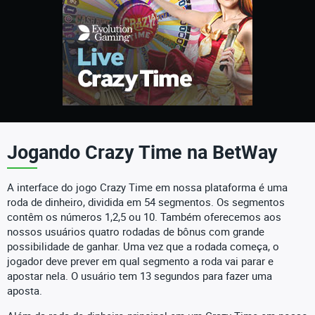
Jogando Crazy Time na BetWay
A interface do jogo Crazy Time em nossa plataforma é uma
roda de dinheiro, dividida em 54 segmentos. Os segmentos
contêm os números 1,2,5 ou 10. Também oferecemos aos
nossos usuários quatro rodadas de bônus com grande
possibilidade de ganhar. Uma vez que a rodada começa, o
jogador deve prever em qual segmento a roda vai parar e
apostar nela. O usuário tem 13 segundos para fazer uma
aposta.