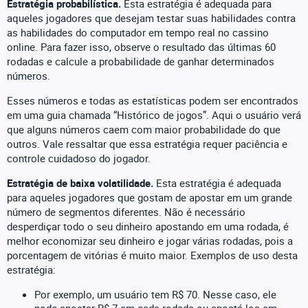
Estratégia probabilística.
Esta estratégia é adequada para
aqueles jogadores que desejam testar suas habilidades contra
as habilidades do computador em tempo real no cassino
online. Para fazer isso, observe o resultado das últimas 60
rodadas e calcule a probabilidade de ganhar determinados
números.
Esses números e todas as estatísticas podem ser encontrados
em uma guia chamada “Histórico de jogos”. Aqui o usuário verá
que alguns números caem com maior probabilidade do que
outros. Vale ressaltar que essa estratégia requer paciência e
controle cuidadoso do jogador.
Estratégia de baixa volatilidade.
Esta estratégia é adequada
para aqueles jogadores que gostam de apostar em um grande
número de segmentos diferentes. Não é necessário
desperdiçar todo o seu dinheiro apostando em uma rodada, é
melhor economizar seu dinheiro e jogar várias rodadas, pois a
porcentagem de vitórias é muito maior. Exemplos de uso desta
estratégia:
Por exemplo, um usuário tem R$ 70. Nesse caso, ele
pode apostar R$ 7 em cada rodada ou apostá-los em