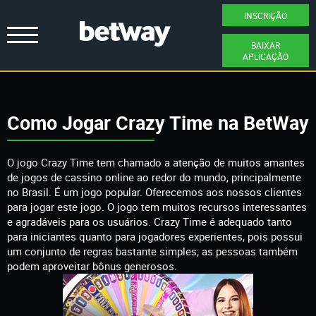
INSCRIÇÃO
BAIXAR
APLICAÇÃO
Como Jogar Crazy Time na BetWay
O jogo Crazy Time tem chamado a atenção de muitos amantes
de jogos de cassino online ao redor do mundo, principalmente
no Brasil. É um jogo popular. Oferecemos aos nossos clientes
para jogar este jogo. O jogo tem muitos recursos interessantes
e agradáveis para os usuários. Crazy Time é adequado tanto
para iniciantes quanto para jogadores experientes, pois possui
um conjunto de regras bastante simples; as pessoas também
podem aproveitar bônus generosos.