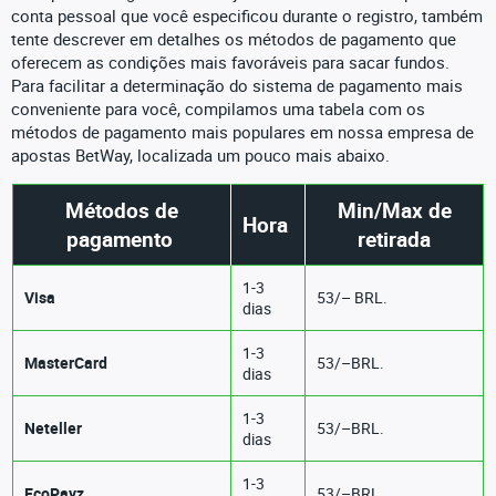
conta pessoal que você especificou durante o registro, também
tente descrever em detalhes os métodos de pagamento que
oferecem as condições mais favoráveis ​​para sacar fundos.
Para facilitar a determinação do sistema de pagamento mais
conveniente para você, compilamos uma tabela com os
métodos de pagamento mais populares em nossa empresa de
apostas BetWay, localizada um pouco mais abaixo.
Métodos de
Min/Max de
Hora
pagamento
retirada
1-3
Visa
53/– BRL.
dias
1-3
MasterCard
53/–BRL.
dias
1-3
Neteller
53/–BRL.
dias
1-3
EcoPayz
53/–BRL.