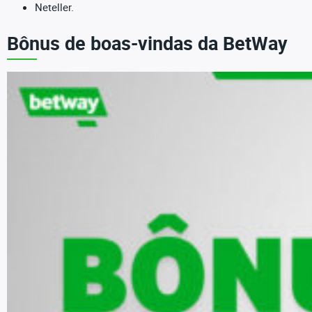
Neteller.
Bônus de boas-vindas da BetWay