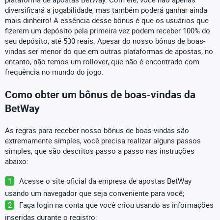
diversificará a jogabilidade, mas também poderá ganhar ainda
mais dinheiro! A essência desse bônus é que os usuários que
fizerem um depósito pela primeira vez podem receber 100% do
seu depósito, até 530 reais. Apesar do nosso bônus de boas-
vindas ser menor do que em outras plataformas de apostas, no
entanto, não temos um rollover, que não é encontrado com
frequência no mundo do jogo.
Como obter um bônus de boas-vindas da
BetWay
As regras para receber nosso bônus de boas-vindas são
extremamente simples, você precisa realizar alguns passos
simples, que são descritos passo a passo nas instruções
abaixo:
Acesse o site oficial da empresa de apostas BetWay
usando um navegador que seja conveniente para você;
Faça login na conta que você criou usando as informações
inseridas durante o registro;